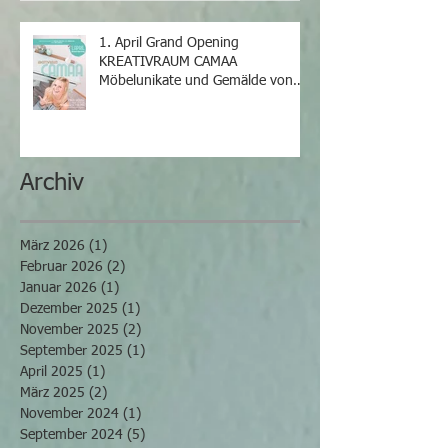
1. April Grand Opening
KREATIVRAUM CAMAA
Möbelunikate und Gemälde von
Iris Camaa
Archiv
März 2026
(1)
1 Beitrag
Februar 2026
(2)
2 Beiträge
Januar 2026
(1)
1 Beitrag
Dezember 2025
(1)
1 Beitrag
November 2025
(2)
2 Beiträge
September 2025
(1)
1 Beitrag
April 2025
(1)
1 Beitrag
März 2025
(2)
2 Beiträge
November 2024
(1)
1 Beitrag
September 2024
(5)
5 Beiträge