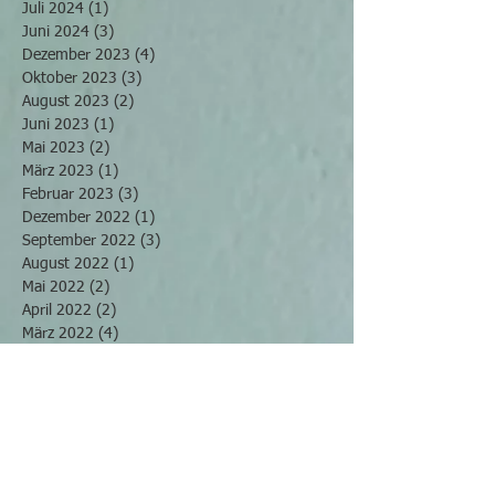
Juli 2024
(1)
1 Beitrag
Juni 2024
(3)
3 Beiträge
Dezember 2023
(4)
4 Beiträge
Oktober 2023
(3)
3 Beiträge
August 2023
(2)
2 Beiträge
Juni 2023
(1)
1 Beitrag
Mai 2023
(2)
2 Beiträge
März 2023
(1)
1 Beitrag
Februar 2023
(3)
3 Beiträge
Dezember 2022
(1)
1 Beitrag
September 2022
(3)
3 Beiträge
August 2022
(1)
1 Beitrag
Mai 2022
(2)
2 Beiträge
April 2022
(2)
2 Beiträge
März 2022
(4)
4 Beiträge
November 2021
(2)
2 Beiträge
Oktober 2021
(2)
2 Beiträge
September 2021
(2)
2 Beiträge
Juli 2021
(2)
2 Beiträge
Juni 2021
(3)
3 Beiträge
April 2021
(1)
1 Beitrag