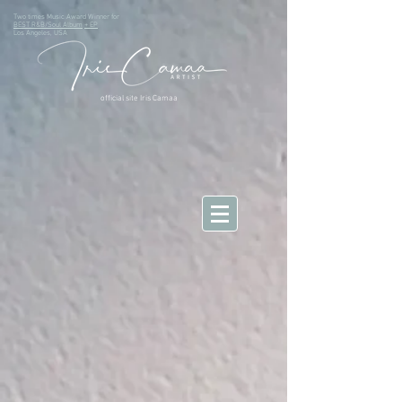
Two times Music Award Winner for
BEST R&B/Soul Album
+ EP
Los Angeles, USA
official site Iris Camaa