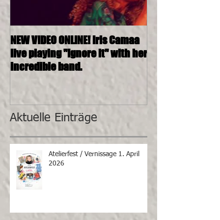
NEW VIDEO ONLINE! Iris Camaa
26.11.2016, 20:0
live playing "Ignore it" with her
4tett @ SOSHAN
incredible band.
Aktuelle Einträge
Atelierfest / Vernissage 1. April
2026