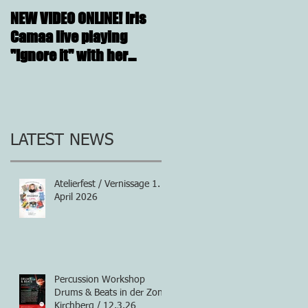
NEW VIDEO ONLINE! Iris
26.11.2016, 20:00, IRIS
Camaa live playing
CAMAA 4tett @ SOSHANA
"Ignore it" with her
KUNST-DEPOT
incredible band.
LATEST NEWS
Atelierfest / Vernissage 1.
April 2026
Percussion Workshop
Drums & Beats in der Zone
Kirchberg / 12.3.26