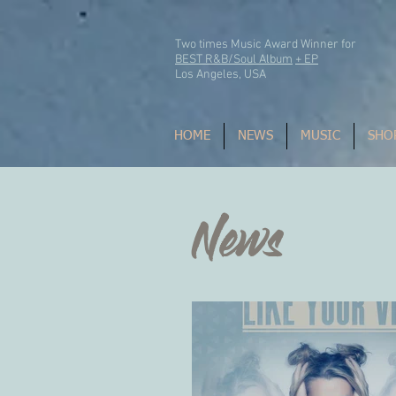
Two times Music Award Winner for
BEST R&B/Soul Album
+ EP
Los Angeles, USA
HOME
NEWS
MUSIC
SHO
News