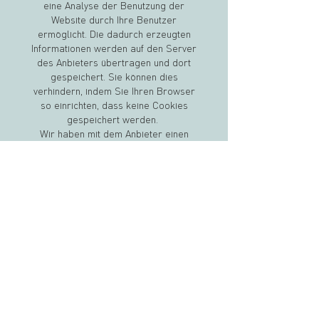
eine Analyse der Benutzung der
Website durch Ihre Benutzer
ermöglicht. Die dadurch erzeugten
Informationen werden auf den Server
des Anbieters übertragen und dort
gespeichert. Sie können dies
verhindern, indem Sie Ihren Browser
so einrichten, dass keine Cookies
gespeichert werden.
Wir haben mit dem Anbieter einen
entsprechenden Vertrag zur
Auftragsdatenverarbeitung
abgeschlossen.
Newsletter
Sie haben die Möglichkeit, über
unsere Website unseren Newsletter
zu abonnieren. Hierfür benötigen wir
Ihre E-Mail-Adresse und ihre
Erklärung, dass Sie mit dem Bezug
des Newsletters einverstanden sind.
Das Abo des Newsletters können Sie
jederzeit stornieren. Senden Sie Ihre