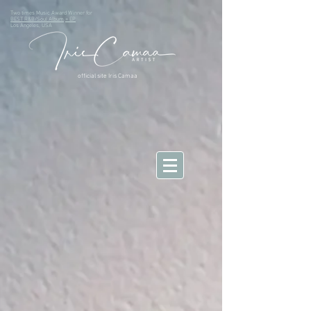
Two times Music Award Winner for
BEST R&B/Soul Album
+ EP
Los Angeles, USA
official site Iris Camaa