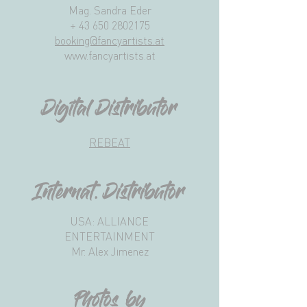
Mag. Sandra Eder
+
43 650 2802175
booking@fancyartists.at
www.fancyartists.at
Digital Distributor
REBEAT
Internat. Distributor
USA: ALLIANCE
ENTERTAINMENT
Mr. Alex Jimenez
Photos by