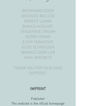
BERNHARD EDER
ANDREAS MÜLLER
ROBERT LUNAK
BIANCA ACQUAYE
TANGERINE DREAM
GERRY FRANK
ELVIR TABAKOVIC
GERD SCHNEIDER
MARKUS DÖRFLER
KARL NIKOWITZ
THANK YOU FOR YOUR KIND
SUPPORT!
IMPRINT
Publisher
This website is the official homepage