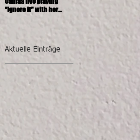
Camaa live playing
CAMAA 4tett @ SOSHANA
"Ignore it" with her
KUNST-DEPOT
incredible band.
Aktuelle Einträge