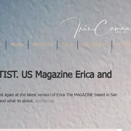
P
MEDIA
PROJECTS
TOUR
HIGHLIGHTS
CONTA
RTIST. US Magazine Erica and
.
d again at the latest version of Erica The MAGAZINE based in San 
 and what its about. 
#ericamag