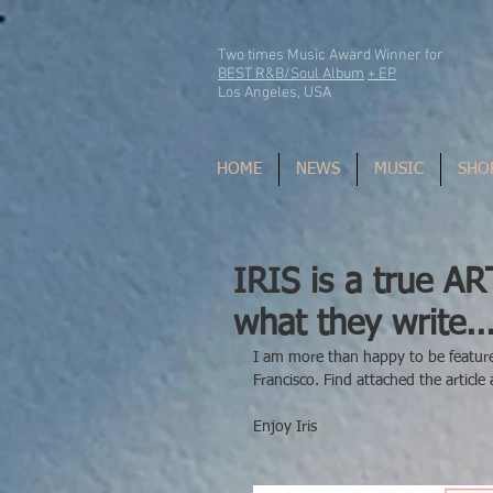
Two times Music Award Winner for
BEST R&B/Soul Album
+ EP
Los Angeles, USA
HOME
NEWS
MUSIC
SHO
IRIS is a true A
what they write..
I am more than happy to be feature
Francisco. Find attached the article
Enjoy Iris