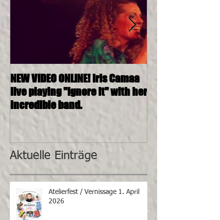
NEW VIDEO ONLINE! Iris Camaa
26.11.2016, 20:0
live playing "Ignore it" with her
4tett @ SOSHAN
incredible band.
Aktuelle Einträge
Atelierfest / Vernissage 1. April
2026