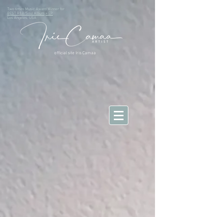
Two times Music Award Winner for
BEST R&B/Soul Album
+ EP
Los Angeles, USA
official site Iris Camaa