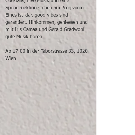
Cocktails, Live Musik und eine 
Spendenaktion stehen am Programm. 
Eines ist klar, good vibes sind 
garantiert. Hinkommen, geniessen und 
miit Iris Camaa und Gerald Gradwohl 
gute Musik hören. 
Ab 17:00 in der Taborstrasse 33, 1020 
Wien