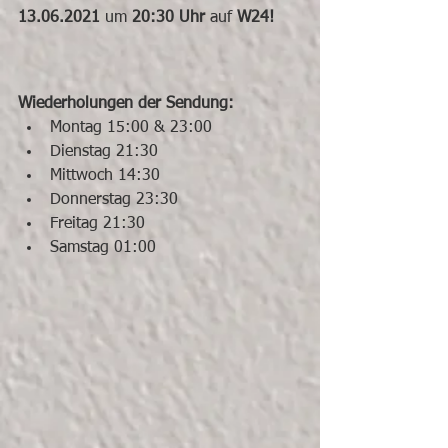
13.06.2021
 um 
20:30 Uhr
 auf
 W24!
Wiederholungen der Sendung:
Montag 15:00 & 23:00  
Dienstag 21:30    
Mittwoch 14:30    
Donnerstag 23:30   
Freitag 21:30     
Samstag 01:00   