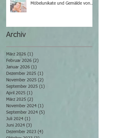
Möbelunikate und Gemälde von
Iris Camaa
Archiv
März 2026
(1)
1 Beitrag
Februar 2026
(2)
2 Beiträge
Januar 2026
(1)
1 Beitrag
Dezember 2025
(1)
1 Beitrag
November 2025
(2)
2 Beiträge
September 2025
(1)
1 Beitrag
April 2025
(1)
1 Beitrag
März 2025
(2)
2 Beiträge
November 2024
(1)
1 Beitrag
September 2024
(5)
5 Beiträge
Juli 2024
(1)
1 Beitrag
Juni 2024
(3)
3 Beiträge
Dezember 2023
(4)
4 Beiträge