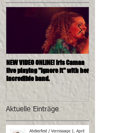
NEW VIDEO ONLINE! Iris Camaa
26.11.2016, 20:0
live playing "Ignore it" with her
4tett @ SOSHAN
incredible band.
Aktuelle Einträge
Atelierfest / Vernissage 1. April