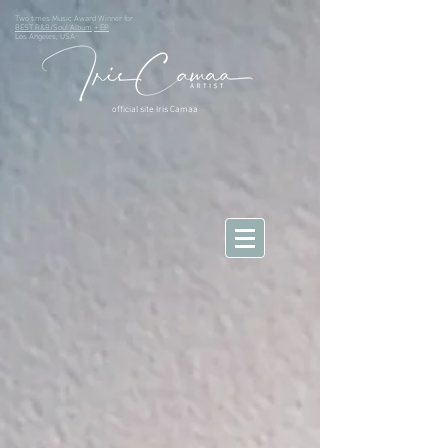
Two times Music Award Winner for
BEST R&B/Soul Album
+ EP
Los Angeles, USA
official site Iris Camaa