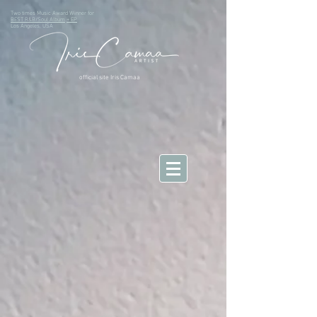
Two times Music Award Winner for
BEST R&B/Soul Album
+ EP
Los Angeles, USA
official site Iris Camaa