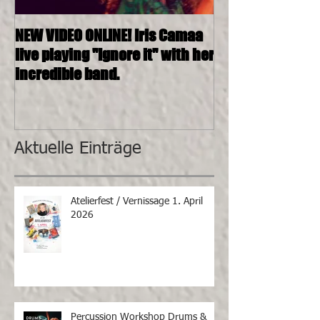
NEW VIDEO ONLINE! Iris Camaa
26.11.2016, 20:0
live playing "Ignore it" with her
4tett @ SOSHAN
incredible band.
Aktuelle Einträge
Atelierfest / Vernissage 1. April
2026
Percussion Workshop Drums &