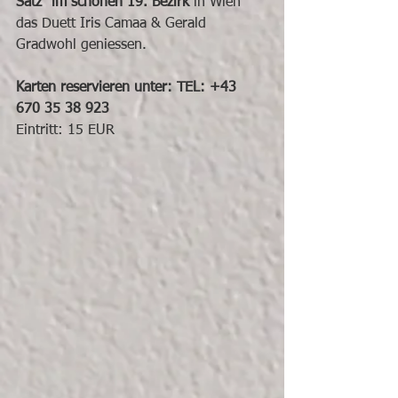
Satz" im schönen 19. Bezirk
 in Wien 
das Duett Iris Camaa & Gerald 
Gradwohl geniessen.
Karten reservieren unter: TEL: +43 
670 35 38 923
Eintritt: 15 EUR