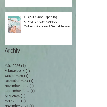
1. April Grand Opening
KREATIVRAUM CAMAA
Möbelunikate und Gemälde von
Iris Camaa
Archiv
März 2026
(1)
1 Beitrag
Februar 2026
(2)
2 Beiträge
Januar 2026
(1)
1 Beitrag
Dezember 2025
(1)
1 Beitrag
November 2025
(2)
2 Beiträge
September 2025
(1)
1 Beitrag
April 2025
(1)
1 Beitrag
März 2025
(2)
2 Beiträge
November 2024
(1)
1 Beitrag