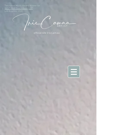
Two times Music Award Winner for
BEST R&B/Soul Album
+ EP
Los Angeles, USA
official site Iris Camaa