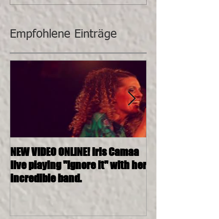
Empfohlene Einträge
NEW VIDEO ONLINE! Iris Camaa
26.11.2016, 20:0
live playing "Ignore it" with her
4tett @ SOSHAN
incredible band.