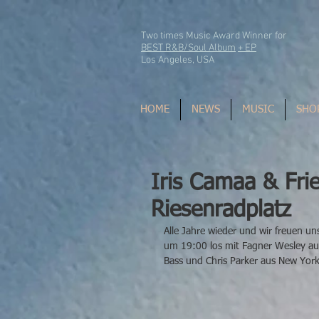
Two times Music Award Winner for
BEST R&B/Soul Album
+ EP
Los Angeles, USA
HOME
NEWS
MUSIC
SHO
Iris Camaa & Fr
Riesenradplatz
Alle Jahre wieder und wir freuen uns
um 19:00 los mit Fagner Wesley au
Bass und Chris Parker aus New York