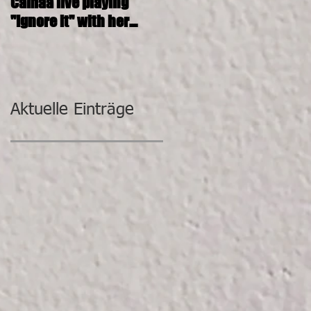
Camaa live playing
CAMAA 4tett @ SOSHANA
"Ignore it" with her
KUNST-DEPOT
incredible band.
Aktuelle Einträge