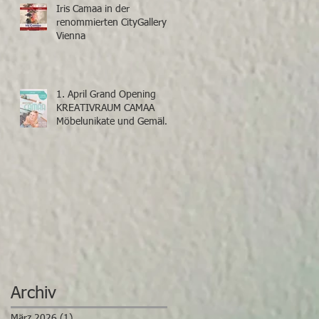
Iris Camaa in der
renommierten CityGallery
Vienna
1. April Grand Opening
KREATIVRAUM CAMAA
Möbelunikate und Gemälde
von Iris Camaa
Archiv
März 2026
(1)
1 Beitrag