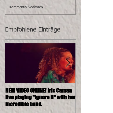
Kommentar verfassen...
Empfohlene Einträge
NEW VIDEO ONLINE! Iris Camaa
26.11.2016, 20:0
live playing "Ignore it" with her
4tett @ SOSHAN
incredible band.