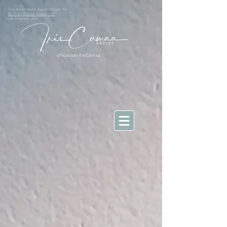
Two times Music Award Winner for
BEST R&B/Soul Album
+ EP
Los Angeles, USA
official site Iris Camaa