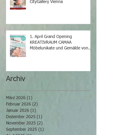
CityGallery Vienna
1. April Grand Opening
KREATIVRAUM CAMAA
Möbelunikate und Gemälde von
Iris Camaa
Archiv
März 2026
(1)
1 Beitrag
Februar 2026
(2)
2 Beiträge
Januar 2026
(1)
1 Beitrag
Dezember 2025
(1)
1 Beitrag
November 2025
(2)
2 Beiträge
September 2025
(1)
1 Beitrag