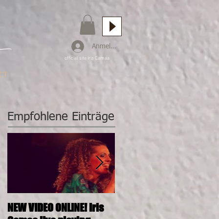
Anmelden
official site Iris Camaa
CT
Empfohlene Einträge
NEW VIDEO ONLINE! Iris
26.11.2016, 20:00, IRIS