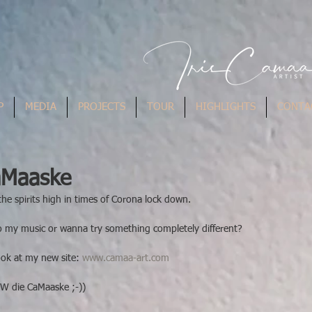
P
MEDIA
PROJECTS
TOUR
HIGHLIGHTS
CONTA
aMaaske
the spirits high in times of Corona lock down.
to my music or wanna try something completely different?
k at my new site: 
www.camaa-art.com
EW die CaMaaske ;-))