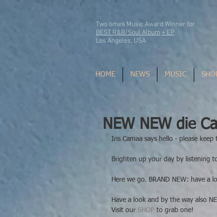
Two times Music Award Winner for
BEST R&B/Soul Album
+ EP
Los Angeles, USA
HOME
NEWS
MUSIC
SHO
NEW NEW die C
Iris Camaa says hello - please keep 
Brighten up your day by listening 
Here we go. BRAND NEW: have a loo
Have a look and by the way also N
Visit our 
SHOP
 to grab one! 