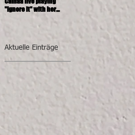
Camaa live playing
CAMAA 4tett @ SOSHANA
"Ignore it" with her
KUNST-DEPOT
incredible band.
Aktuelle Einträge