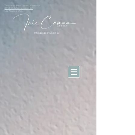
Two times Music Award Winner for
BEST R&B/Soul Album
+ EP
Los Angeles, USA
official site Iris Camaa