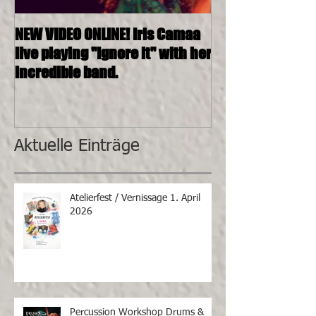
NEW VIDEO ONLINE! Iris Camaa
26.11.2016, 20:0
live playing "Ignore it" with her
4tett @ SOSHAN
incredible band.
Aktuelle Einträge
Atelierfest / Vernissage 1. April
2026
Percussion Workshop Drums &