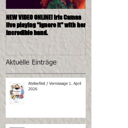
NEW VIDEO ONLINE! Iris Camaa
26.11.2016, 20:0
live playing "Ignore it" with her
4tett @ SOSHAN
incredible band.
Aktuelle Einträge
Atelierfest / Vernissage 1. April
2026