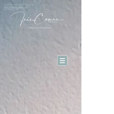
Two times Music Award Winner for
BEST R&B/Soul Album
+ EP
Los Angeles, USA
official site Iris Camaa