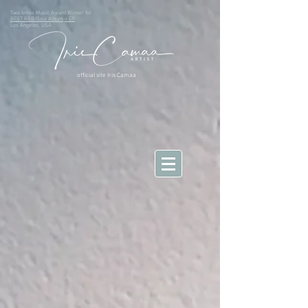
Two times Music Award Winner for
BEST R&B/Soul Album
+ EP
Los Angeles, USA
official site Iris Camaa