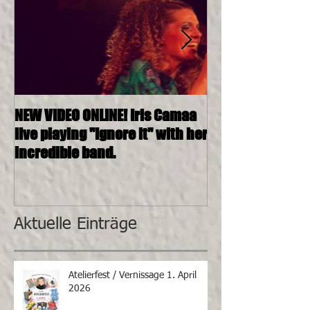
NEW VIDEO ONLINE! Iris Camaa
26.11.2016, 20:0
live playing "Ignore it" with her
4tett @ SOSHAN
incredible band.
Aktuelle Einträge
Atelierfest / Vernissage 1. April
2026