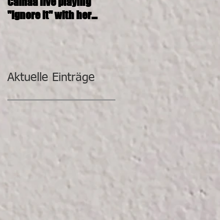
Camaa live playing
CAMAA 4tett @ SOSHANA
"Ignore it" with her
KUNST-DEPOT
incredible band.
Aktuelle Einträge