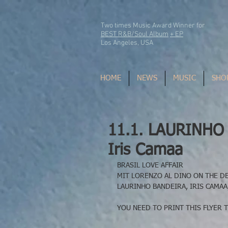
Two times Music Award Winner for
BEST R&B/Soul Album
+ EP
Los Angeles, USA
HOME
NEWS
MUSIC
SHO
11.1. LAURINHO
Iris Camaa
BRASIL LOVE AFFAIR
MIT LORENZO AL DINO ON THE D
LAURINHO BANDEIRA, IRIS CAMA
YOU NEED TO PRINT THIS FLYER 