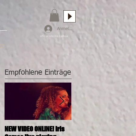
Anmelden
official site Iris Camaa
CT
Empfohlene Einträge
NEW VIDEO ONLINE! Iris
26.11.2016, 20:00, IRIS