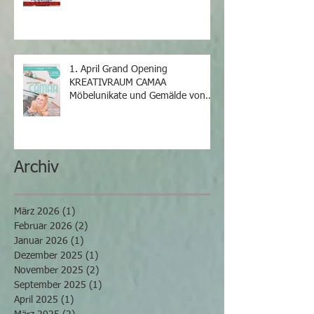
1. April Grand Opening
KREATIVRAUM CAMAA
Möbelunikate und Gemälde von
Iris Camaa
Archiv
März 2026
(1)
1 Beitrag
Februar 2026
(2)
2 Beiträge
Januar 2026
(1)
1 Beitrag
Dezember 2025
(1)
1 Beitrag
November 2025
(2)
2 Beiträge
September 2025
(1)
1 Beitrag
April 2025
(1)
1 Beitrag