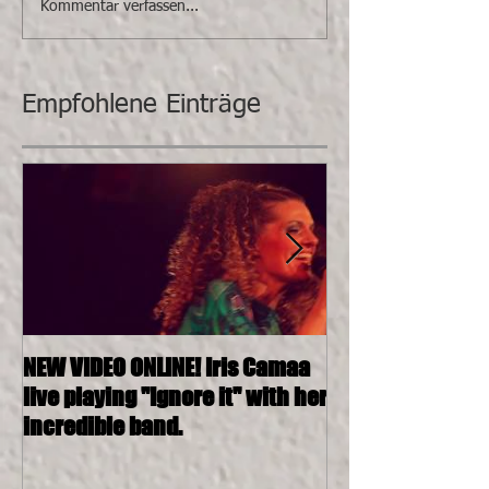
Kommentar verfassen...
Empfohlene Einträge
NEW VIDEO ONLINE! Iris Camaa
26.11.2016, 20:0
live playing "Ignore it" with her
4tett @ SOSHAN
incredible band.