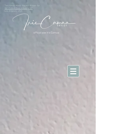
Two times Music Award Winner for
BEST R&B/Soul Album
+ EP
Los Angeles, USA
official site Iris Camaa