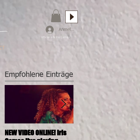
Anmelden
official site Iris Camaa
CT
Empfohlene Einträge
NEW VIDEO ONLINE! Iris
26.11.2016, 20:00, IRIS