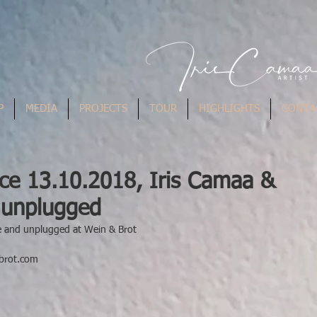
P
MEDIA
PROJECTS
TOUR
HIGHLIGHTS
CONTA
ce 13.10.2018, Iris Camaa &
 unplugged
e and unplugged at Wein & Brot 
dbrot.com