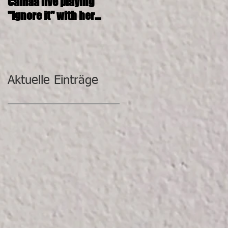
Camaa live playing
CAMAA 4tett @ SOSHANA
"Ignore it" with her
KUNST-DEPOT
incredible band.
Aktuelle Einträge