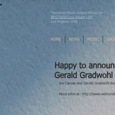
Two times Music Award Winner for
BEST R&B/Soul Album
+ EP
Los Angeles, USA
HOME
NEWS
MUSIC
SHO
Happy to announ
Gerald Gradwohl
Iris Camaa and Gerald Gradwohl liv
More infos at: http://www.weinun