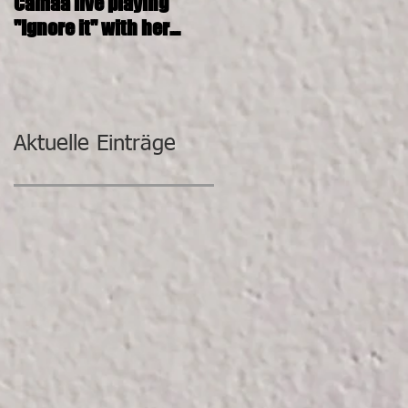
Camaa live playing
CAMAA 4tett @ SOSHANA
"Ignore it" with her
KUNST-DEPOT
incredible band.
Aktuelle Einträge