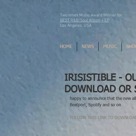
Two times Music Award Winner for
BEST R&B/Soul Album
+ EP
Los Angeles, USA
HOME
NEWS
MUSIC
SHO
IRISISTIBLE - 
DOWNLOAD OR S
happy to announce that the new albu
Beatport, Spotify and so on
FOLLOW THIS LINK TO DOWNLOA