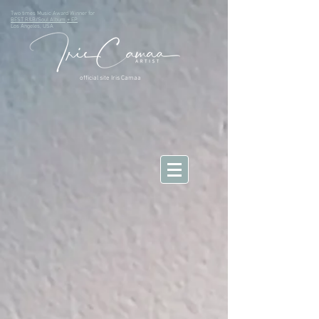
Two times Music Award Winner for
BEST R&B/Soul Album
+ EP
Los Angeles, USA
official site Iris Camaa