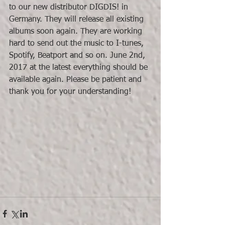
to our new distributor DIGDIS! in 
Germany. They will release all existing 
albums soon again. They are working 
hard to send out the music to I-tunes, 
Spotify, Beatport and so on. June 2nd, 
2017 at the latest everything should be 
available again. Please be patient and 
thank you for your understanding!