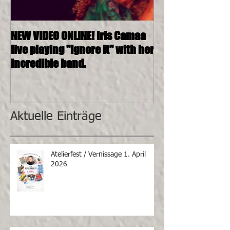
NEW VIDEO ONLINE! Iris Camaa
26.11.2016, 20:0
live playing "Ignore it" with her
4tett @ SOSHAN
incredible band.
Aktuelle Einträge
Atelierfest / Vernissage 1. April
2026