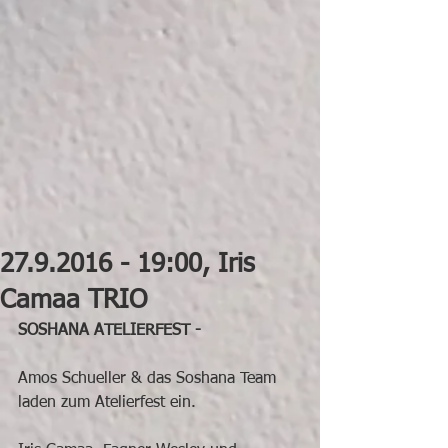
27.9.2016 - 19:00, Iris
Camaa TRIO
SOSHANA ATELIERFEST - 
Amos Schueller & das Soshana Team 
laden zum Atelierfest ein.