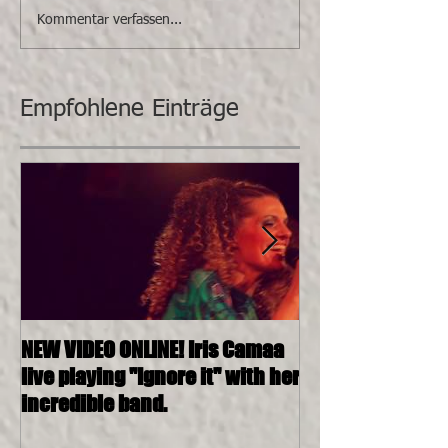
Kommentar verfassen...
Empfohlene Einträge
NEW VIDEO ONLINE! Iris Camaa
26.11.2016, 20:0
live playing "Ignore it" with her
4tett @ SOSHAN
incredible band.