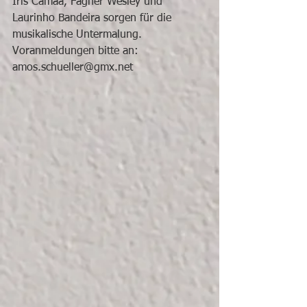
Iris Camaa, Fagner Wesley und 
Laurinho Bandeira sorgen für die 
musikalische Untermalung. 
Voranmeldungen bitte an: 
amos.schueller@gmx.net