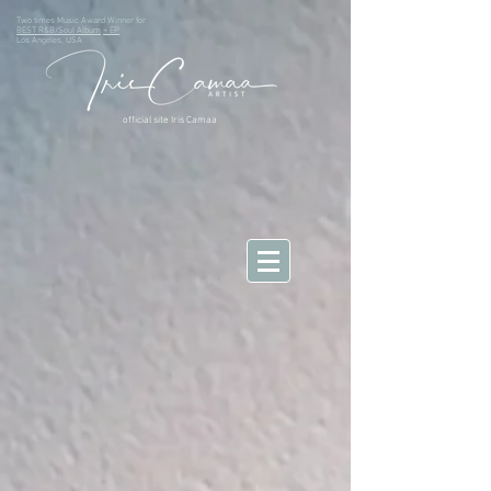
Two times Music Award Winner for
BEST R&B/Soul Album
+ EP
Los Angeles, USA
official site Iris Camaa