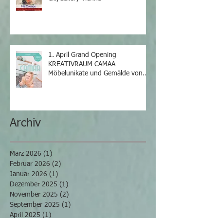
1. April Grand Opening
KREATIVRAUM CAMAA
Möbelunikate und Gemälde von
Iris Camaa
Archiv
März 2026
(1)
1 Beitrag
Februar 2026
(2)
2 Beiträge
Januar 2026
(1)
1 Beitrag
Dezember 2025
(1)
1 Beitrag
November 2025
(2)
2 Beiträge
September 2025
(1)
1 Beitrag
April 2025
(1)
1 Beitrag