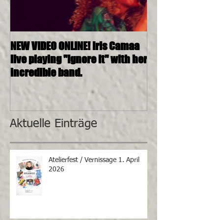
NEW VIDEO ONLINE! Iris Camaa
26.11.2016, 20:0
live playing "Ignore it" with her
4tett @ SOSHAN
incredible band.
Aktuelle Einträge
Atelierfest / Vernissage 1. April
2026