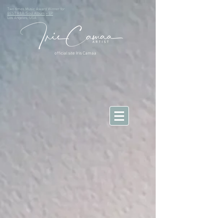
Two times Music Award Winner for
BEST R&B/Soul Album
+ EP
Los Angeles, USA
official site Iris Camaa