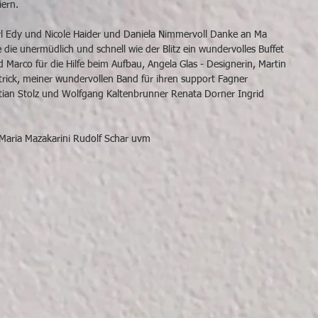
iern.
l Edy
 und 
Nicole Haider
 und 
Daniela Nimmervoll
 Danke an 
Ma 
ė
 die unermüdlich und schnell wie der Blitz ein wundervolles Buffet 
d Marco für die Hilfe beim Aufbau, 
Angela Glas - Designerin
, Martin 
trick, meiner wundervollen Band für ihren support 
Fagner 
tian Stolz
 und 
Wolfgang Kaltenbrunner
Renata Dorner
Ingrid 
Maria Mazakarini
Rudolf Schar
 uvm