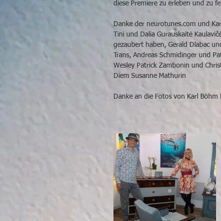
diese Premiere zu erleben und zu fe
Danke der 
neurotunes.com
 und 
Kar
Tini
 und 
Dalia Gurauskaitė Kaulavič
gezaubert haben, 
Gerald Dlabac
 un
Trans, 
Andreas Schmidinger
 und Pa
Wesley
Patrick Zambonin
 und 
Chris
Diem
Susanne Mathurin
Danke an die Fotos von 
Karl Böhm