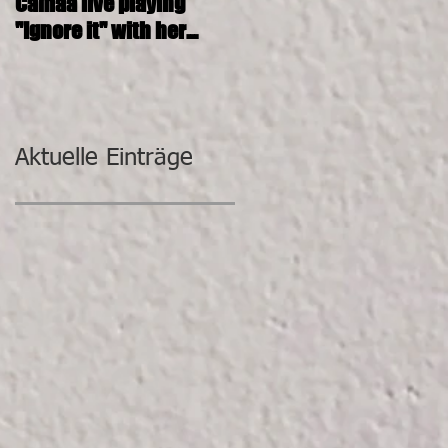
Camaa live playing
CAMAA 4tett @ SOSHANA
"Ignore it" with her
KUNST-DEPOT
incredible band.
Aktuelle Einträge