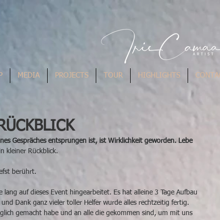
P
MEDIA
PROJECTS
TOUR
HIGHLIGHTS
CONTA
RÜCKBLICK
ines Gespräches entsprungen ist, ist Wirklichkeit geworden. Lebe 
n kleiner Rückblick.
efst berührt.
lang auf dieses Event hingearbeitet. Es hat alleine 3 Tage Aufbau 
nd Dank ganz vieler toller Helfer wurde alles rechtzeitig fertig. 
öglich gemacht habe und an alle die gekommen sind, um mit uns 