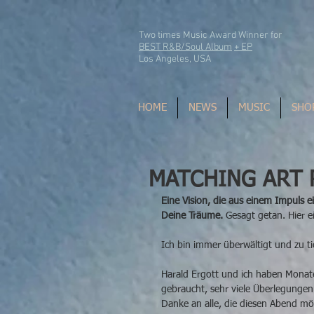
Two times Music Award Winner for
BEST R&B/Soul Album
+ EP
Los Angeles, USA
HOME
NEWS
MUSIC
SHO
MATCHING ART 
Eine Vision, die aus einem Impuls e
Deine Träume. 
Gesagt getan. Hier ei
Ich bin immer überwältigt und zu ti
Harald Ergott und ich haben Monate 
gebraucht, sehr viele Überlegungen u
Danke an alle, die diesen Abend m