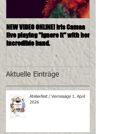
NEW VIDEO ONLINE! Iris Camaa
26.11.2016, 20:0
live playing "Ignore it" with her
4tett @ SOSHAN
incredible band.
Aktuelle Einträge
Atelierfest / Vernissage 1. April
2026