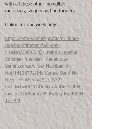
with all these other incredible 
musicians, singers and performers:
Online for one week only!
https://tvthek.orf.at/profile/Erlebnis-
Buehne-Stimmen-fuer-den-
Frieden/13893783/Erlebnis-Buehne-
Stimmen-fuer-den-Frieden-Das-
Benefizkonzert-fuer-Nachbar-in-
Not/14128772/Iris-Camaa-Band-No-
Need-for-Words/15131637?
fbclid=IwAR1YGUeSix-nXnD6YGdRNj-
mwLujJGTrBmmLaB5fFw0egIFweBR4H2
TnHAM