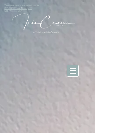
Two times Music Award Winner for
BEST R&B/Soul Album
+ EP
Los Angeles, USA
official site Iris Camaa