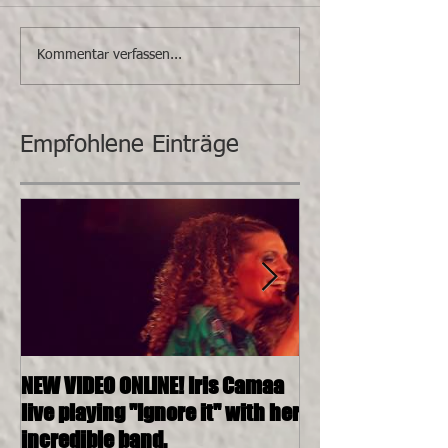
Kommentar verfassen...
Empfohlene Einträge
NEW VIDEO ONLINE! Iris Camaa
26.11.2016, 20:0
live playing "Ignore it" with her
4tett @ SOSHAN
incredible band.