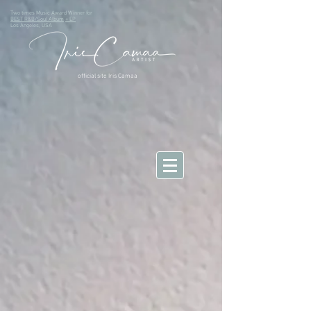
Two times Music Award Winner for
BEST R&B/Soul Album
+ EP
Los Angeles, USA
official site Iris Camaa