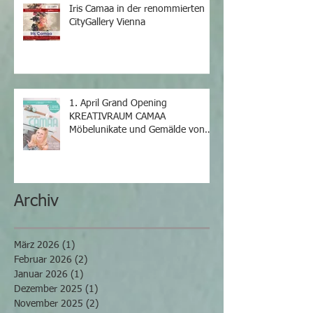
Iris Camaa in der renommierten
CityGallery Vienna
1. April Grand Opening
KREATIVRAUM CAMAA
Möbelunikate und Gemälde von
Iris Camaa
Archiv
März 2026
(1)
1 Beitrag
Februar 2026
(2)
2 Beiträge
Januar 2026
(1)
1 Beitrag
Dezember 2025
(1)
1 Beitrag
November 2025
(2)
2 Beiträge