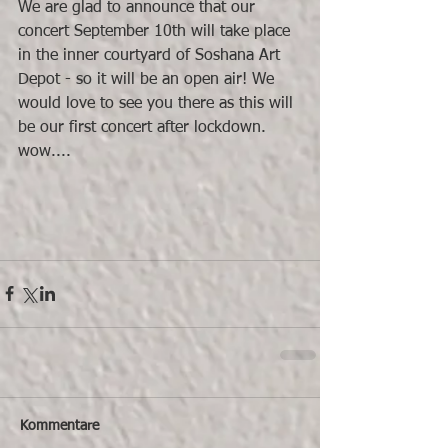
We are glad to announce that our 
concert September 10th will take place 
in the inner courtyard of Soshana Art 
Depot - so it will be an open air! We 
would love to see you there as this will 
be our first concert after lockdown. 
wow....
Kommentare